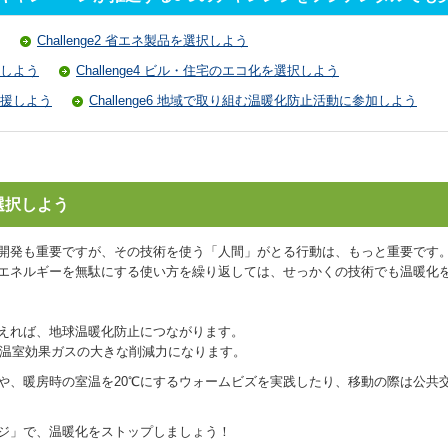
Challenge2 省エネ製品を選択しよう
択しよう
Challenge4 ビル・住宅のエコ化を選択しよう
を応援しよう
Challenge6 地域で取り組む温暖化防止活動に参加しよう
を選択しよう
開発も重要ですが、その技術を使う「人間」がとる行動は、もっと重要です
エネルギーを無駄にする使い方を繰り返しては、せっかくの技術でも温暖化
えれば、地球温暖化防止につながります。
、温室効果ガスの大きな削減力になります。
ズや、暖房時の室温を20℃にするウォームビズを実践したり、移動の際は公共
ジ」で、温暖化をストップしましょう！