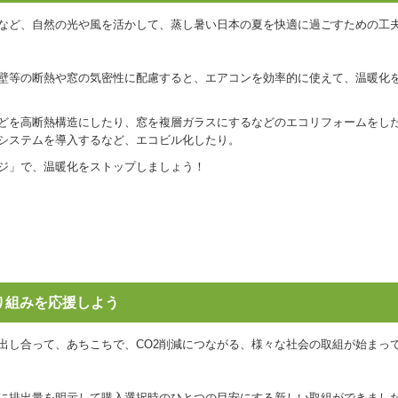
など、自然の光や風を活かして、蒸し暑い日本の夏を快適に過ごすための工
壁等の断熱や窓の気密性に配慮すると、エアコンを効率的に使えて、温暖化
どを高断熱構造にしたり、窓を複層ガラスにするなどのエコリフォームをし
システムを導入するなど、エコビル化したり。
ジ」で、温暖化をストップしましょう！
る取り組みを応援しよう
出し合って、あちこちで、CO2削減につながる、様々な社会の取組が始まっ
どに排出量を明示して購入選択時のひとつの目安にする新しい取組ができまし