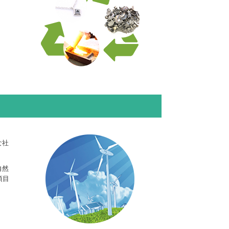
な社
自然
項目