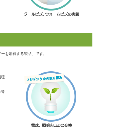
ギーを消費する製品」です。
温暖
い替